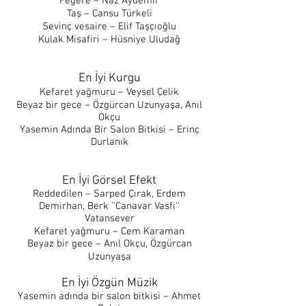
Fegere – Naz Aydemir
Taş – Cansu Türkeli
Sevinç vesaire – Elif Taşçıoğlu
Kulak Misafiri – Hüsniye Uludağ
En İyi Kurgu
Kefaret yağmuru – Veysel Çelik
Beyaz bir gece – Özgürcan Uzunyaşa, Anıl
Okçu
Yasemin Adında Bir Salon Bitkisi – Erinç
Durlanık
En İyi Görsel Efekt
Reddedilen – Sarped Çırak, Erdem
Demirhan, Berk ''Canavar Vasfi''
Vatansever
Kefaret yağmuru – Cem Karaman
Beyaz bir gece – Anıl Okçu, Özgürcan
Uzunyaşa
En İyi Özgün Müzik
Yasemin adında bir salon bitkisi – Ahmet