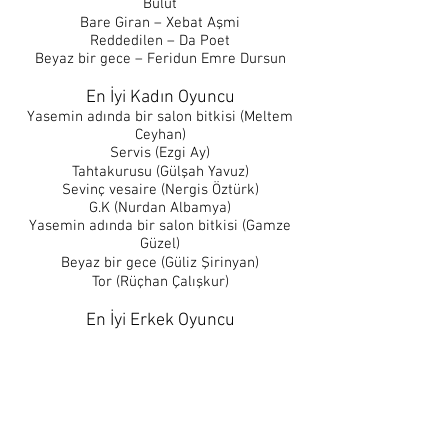
Bulut
Bare Giran – Xebat Aşmi
Reddedilen – Da Poet
Beyaz bir gece – Feridun Emre Dursun
En İyi Kadın Oyuncu
Yasemin adında bir salon bitkisi (Meltem
Ceyhan)
Servis (Ezgi Ay)
Tahtakurusu (Gülşah Yavuz)
Sevinç vesaire (Nergis Öztürk)
G.K (Nurdan Albamya)
Yasemin adında bir salon bitkisi (Gamze
Güzel)
Beyaz bir gece (Güliz Şirinyan)
Tor (Rüçhan Çalışkur)
En İyi Erkek Oyuncu
Fegere (Murat Karakaş)
Sevinç vesaire (Onur Ünsal)
Her Şey Yolunda (Arda Yeşillikçi)
Tahtakurusu (Erkan Can)
Beyaz bir gece (Volkan Çıkıntoğlu)
Kulak Misafiri (Turgay Aydın)