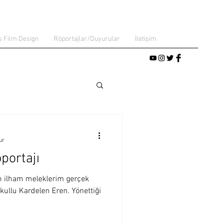
s Film Design
Röportajlar/Duyurular
İletişim
ur
portajı
m ilham meleklerim gerçek
okullu Kardelen Eren. Yönettiği