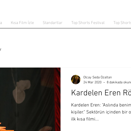
da
Kısa Film İzle
Standartlar
Top Shorts Festival
Top Short
r
Olcay Seda Özaltan
24 Mar 2020
8 dakikada okun
Kardelen Eren Rö
Kardelen Eren: "Aslında beni
kişiler." Sektörün içinden bir 
ilk kısa filmi...